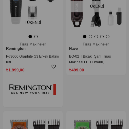
TÜKENDI
TÜKENDI
Tıraş Makineleri
Tıraş Makineleri
Remington
Nave
Pg3000 Graphite G3 Erkek Bakım
BQ-02 T Bıçaklı Şarjlı Tıraş
Kiti
Makinesi LED Ekranlı,
Profesyonel Sakal & Saç Kesim
₺1.999,00
₺499,00
‹
›
‹
›