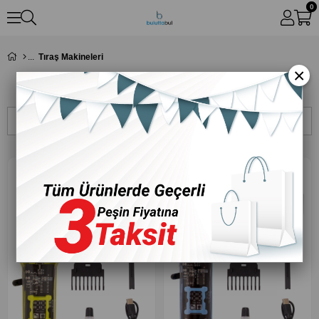
0
Tıraş Makineleri
×
Tıraş Makineleri
Sıralama
Filtreleme
‹
›
‹
›