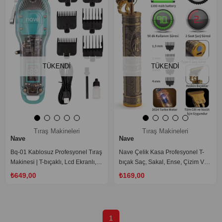
TÜKENDI
TÜKENDI
Tıraş Makineleri
Tıraş Makineleri
Nave
Nave
Bq-01 Kablosuz Profesyonel Tıraş
Nave Çelik Kasa Profesyonel T-
Makinesi | T-bıçaklı, Lcd Ekranlı,
bıçak Saç, Sakal, Ense, Çizim Ve
Usb Şarjlı, 6 Taraklı
Lazer Epilasyon Öncesi Tıraş
₺649,00
₺169,00
Makinesi
1