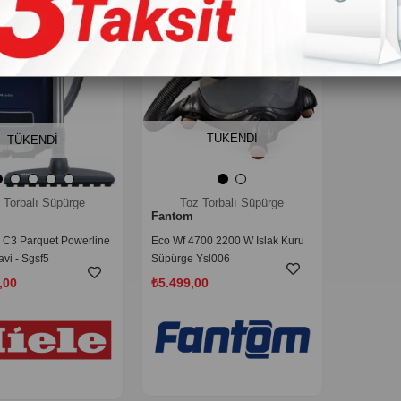
TÜKENDI
TÜKENDI
 Torbalı Süpürge
Toz Torbalı Süpürge
Fantom
 C3 Parquet Powerline
Eco Wf 4700 2200 W Islak Kuru
vi - Sgsf5
Süpürge Ysl006
,00
₺5.499,00