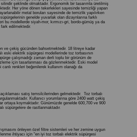
 silindir şeklinde olmaktadır. Ergonomik bir tasarımla üretilmiş
ektedir. Her yöne dönen tekerlekleri sayesinde temizliği yapan
arlanabilir metal boruları sayesinde de temizlik yapılırken
üpürgelerinin genelde yuvarlak olan dizaynlarına farklı
kleri bu modellerde siyah-mor, kırmızı-gri, bordo-gümüş ya da
er fark edilmektedir.
den ve çekiş gücünden bahsetmektedir. 18 litreye kadar
ı eski elektrik süpürgesi modellerinde toz torbasının
 süpürge çalışmadığı zaman derli toplu bir görünüm de
mizleme için tasarlanması da gözlenmektedir. Eski model
bi canlı renkleri beğenilerek kullanım olanağı da
 açıklaması satış temsilcilerinden gelmektedir. Toz torbalı
urgulanmaktadır. Kullanıcı yorumlarına göre 2400 watt çekiş
nuçlar ortaya koymaktadır. Günümüzde genelde 600,700 ve 900
alı süpürgelere de rastlanmaktadır.
karışmasını önleyen özel filtre sistemleri ve her zemine uygun
nme ihtiyacı için "en iyi toz torbalı elektrik süpürgesi