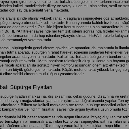
ayışı içine giren bireyler kaliteli toz torbalı süpürgelerinin kriterlerini incelem
içinden kaliteli modellerinde dikey ve yatay kullanımlı olanlardan, sesli ve ses
kadar çok sayıda alternatif yer almaktadır.
ine arayış içinde olanlar yüksek rahatlık sağlayan süpürgelere göz atmaktadır
pürge tavsiye etmesi fark edilmektedir. Bunun yanında kaliteli toz torbalı süpü
sı da önerilmektedir. Özellikle hijyen konusundan titiz olan müşterilere bu m
ır. Bu HEPA filtreler sayesinde her temizlik işlemi sonrasında filtreler yıka
ün performansının da hep istenilen yüzeyde olması HEPA filtrelerle kolayca sa
ı da memnuniyet yaratmaktadır.
z torbalı süpürgelerin genel aksam gövdesi ve aparatları da imalatında kullanı
unan tutma aparatı, süpürgenin rahat hareket etmesini sağlayan tekerlekleri 
ergeleri arasında yerini almaktadır. Kaliteli toz torbalı süpürgelerin boruları es
vantajı doğurmaktadır. Metal boruların teleskopik oluşu kullanıcının boyuna g
ve fırçalı aparatları da sonsuz hijyen konforu açısından önem arz etmektedir. K
nın en büyük göstergesi olmaktadır. Küçük motorlu fakat yüksek bir güç sergile
ü cihaz sahibi olmanın mutluluğunu yaşatmaktadır.
balı Süpürge Fiyatları
 süpürge fiyatları markasına, dış aksamına, çekiş gücüne, dizaynına ve üretimi
zerinden veya mağazalardan yapılan araştırmalar doğrultusunda yapılan "en uy
r almaktadır. Bilinen ve kaliteli markaların toz torbalı süpürge modelleri etiket
it kampanyalar ve indirim fırsatları sayesinde uygun fiyatlara uzun ömürlü to
r dışında iyi bir pazar araştırmasında uygun filtrelerle ihtiyaç duyulan toz torb
v temizliğinin bir numaralı aracı olan toz torbalı süpürgeler, satın alımları 
şitli süpürme aksesuarları, 10 metreye varan kablo uzunlukları, hepa filtre tekno