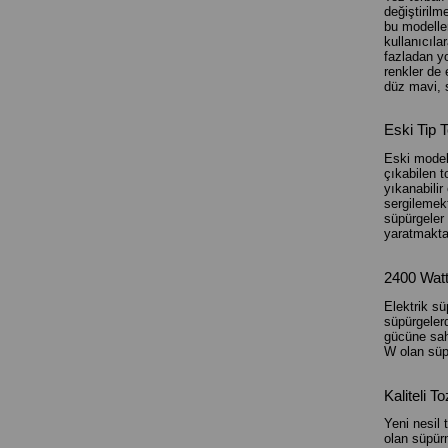
değiştirilm
bu modeller
kullanıcıla
fazladan yo
renkler de 
düz mavi, s
Eski Tip 
Eski model 
çıkabilen t
yıkanabilir
sergilemekt
süpürgeler 
yaratmakta
2400 Watt
Elektrik sü
süpürgelerd
gücüne sah
W olan süp
Kaliteli T
Yeni nesil 
olan süpürm