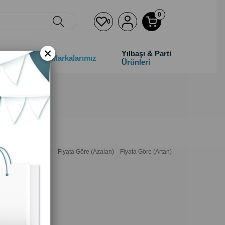
0
0
×
Yılbaşı & Parti
&Çocuk
Markalarımız
Ürünleri
n Adına Göre (A>Z)
Fiyata Göre (Azalan)
Fiyata Göre (Artan)