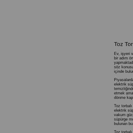
Toz Tor
Ev, işyeri 
bir adım ön
yapmaktadır
söz konusu 
içinde bulun
Piyasalarda
elektrik sü
temizliğind
etmek amaç
dönme kapa
Toz torbalı
elektrik sü
vakum gücü,
süpürge mod
bulunan bu 
Toz torbalı