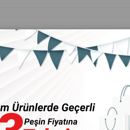
Kişisel Bakım
Ev &
Anne&Bebek
Ürünleri
Mobilya
üpürge
orbalı Süpürge
Stoktakiler
Ürün Adına Göre (Z<A)
Ürü
2 Ürün
‹
›
‹
›