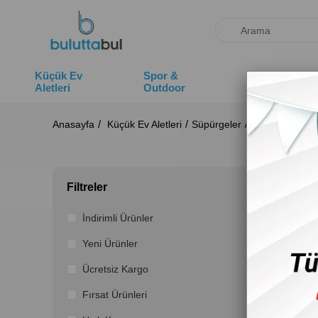
Küçük Ev
Spor &
Deniz
Aletleri
Outdoor
Ürünleri
Anasayfa
Küçük Ev Aletleri
Süpürgeler
Toz Torbalı S
Toz T
Filtreler
İndirimli Ürünler
Yeni Ürünler
Ücretsiz Kargo
Fırsat Ürünleri