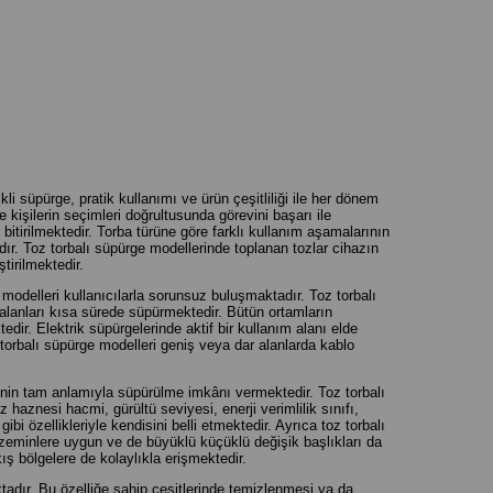
li süpürge, pratik kullanımı ve ürün çeşitliliği ile her dönem
e kişilerin seçimleri doğrultusunda görevini başarı ile
bitirilmektedir. Torba türüne göre farklı kullanım aşamalarının
r. Toz torbalı süpürge modellerinde toplanan tozlar cihazın
ştirilmektedir.
e modelleri kullanıcılarla sorunsuz buluşmaktadır. Toz torbalı
ük alanları kısa sürede süpürmektedir. Bütün ortamların
tedir. Elektrik süpürgelerinde aktif bir kullanım alanı elde
rbalı süpürge modelleri geniş veya dar alanlarda kablo
minin tam anlamıyla süpürülme imkânı vermektedir. Toz torbalı
 haznesi hacmi, gürültü seviyesi, enerji verimlilik sınıfı,
ibi özellikleriyle kendisini belli etmektedir. Ayrıca toz torbalı
ı zeminlere uygun ve de büyüklü küçüklü değişik başlıkları da
ıkış bölgelere de kolaylıkla erişmektedir.
aktadır. Bu özelliğe sahip çeşitlerinde temizlenmesi ya da