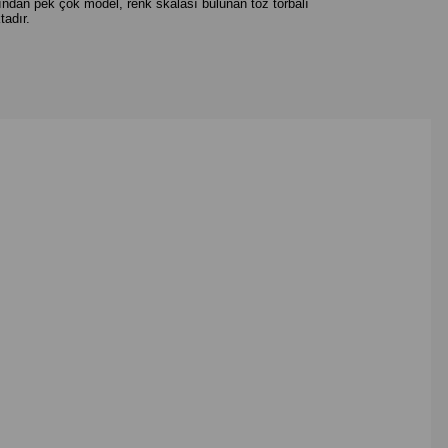
afından pek çok model, renk skalası bulunan toz torbalı
tadır.