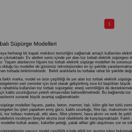
1
balı Süpürge Modelleri
veya herhangi bir kapalı mekânın temizliğini sağlamak amaçlı kullanılan elektrik
e çıkmaktadır. Ev aletleri serisi içinde yer alan toz torbali elektrik süpürgesi d
. Yaşam alanlarının hijyeni toz torbalı elektrik süpürge modelleri ile sorunsuz 
olduğu bu modeller de günümüz teknolojisinden en iyi şekilde yararlanmaktadı
an torbada biriktirmektedir. Belirli aralıklarla bu torbalar rahat bir şekilde deği
 farklı marka, model ve ürün çeşitliliği ile yer alan toz torbalı elektrik süpürg
pürgelerinin sert zeminler için özel olarak geliştirilmiş ince kıl başlıkları büy
e rahatlıkla kullanılan toz torbalı süpürgeler, enerji verimliliğini de desteklemek
lı kablo uzunluğunun yeterli olmasından bahsedilmektedir. Bu bağlamda toz to
sitesini sunarak büyük avantaj sağlamaktadır.
 süpürge modelleri fayans, parke, beton, mermer, halı, kilim gibi her türlü ze
pürgeleri bu işleri yaparken emiş gücü, kablo uzunluğu, fitre tipi, maksimum toz
 toz torbası materyali, etki alanı, filtre yöntemi, hava akımı ve renk ile şekli g
ellerini inceleyen bireyler ekstra özel niteliklerle de karşılaşmaktadır. Farkl
modeller koltuk araları, kalorifer peteği, yatak altları gibi ulaşılması zor ve s
 süpürgelerinin sayısız model çeşitliliği içinde etkili toz ayırma işlevi bulunm