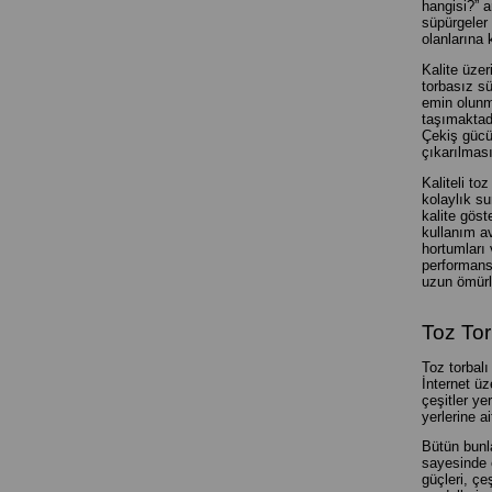
hangisi?” ar
süpürgeler 
olanlarına 
Kalite üzer
torbasız sü
emin olunma
taşımaktad
Çekiş gücün
çıkarılmas
Kaliteli to
kolaylık s
kalite göst
kullanım a
hortumları 
performansı
uzun ömürl
Toz Tor
Toz torbalı
İnternet ü
çeşitler ye
yerlerine a
Bütün bunla
sayesinde e
güçleri, çe