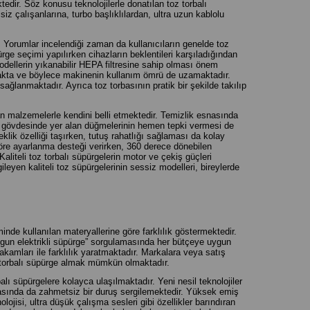
ektedir. Söz konusu teknolojilerle donatılan toz torbalı
siz çalışanlarına, turbo başlıklılardan, ultra uzun kablolu
. Yorumlar incelendiği zaman da kullanıcıların genelde toz
rge seçimi yapılırken cihazların beklentileri karşıladığından
odellerin yıkanabilir HEPA filtresine sahip olması önem
nmakta ve böylece makinenin kullanım ömrü de uzamaktadır.
ğlanmaktadır. Ayrıca toz torbasının pratik bir şekilde takılıp
lan malzemelerle kendini belli etmektedir. Temizlik esnasında
ve gövdesinde yer alan düğmelerinin hemen tepki vermesi de
neklik özelliği taşırken, tutuş rahatlığı sağlaması da kolay
öre ayarlanma desteği verirken, 360 derece dönebilen
aliteli toz torbalı süpürgelerin motor ve çekiş güçleri
yen kaliteli toz süpürgelerinin sessiz modelleri, bireylerde
nde kullanılan materyallerine göre farklılık göstermektedir.
gun elektrikli süpürge” sorgulamasında her bütçeye uygun
 rakamları ile farklılık yaratmaktadır. Markalara veya satış
z torbalı süpürge almak mümkün olmaktadır.
alı süpürgelere kolayca ulaşılmaktadır. Yeni nesil teknolojiler
sırasında da zahmetsiz bir duruş sergilemektedir. Yüksek emiş
lojisi, ultra düşük çalışma sesleri gibi özellikler barındıran