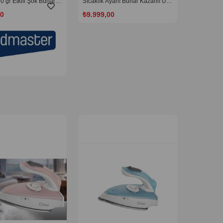
0 gr Etkili Şok Buharlı
Sıcaklık Ayarlı Buhar Kazanlı Ütü
Siyah Turuncu
00
₺9.999,00
‹
›