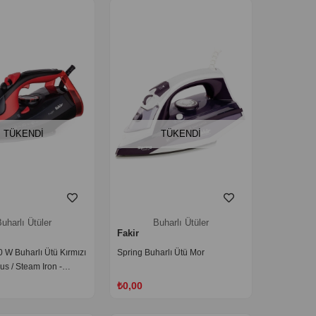
TÜKENDI
TÜKENDI
uharlı Ütüler
Buharlı Ütüler
Fakir
0 W Buharlı Ütü Kırmızı
Spring Buharlı Ütü Mor
us / Steam Iron -
abanlı Ütü
₺0,00
‹
›