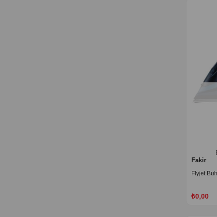
Fakir
Flyjet Buh
₺0,00