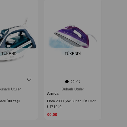
TÜKENDI
TÜKENDI
uharlı Ütüler
Buharlı Ütüler
Arnica
arlı Ütü Yeşil
Flora 2000 Şok Buharlı Ütü Mor
UT61040
₺0,00