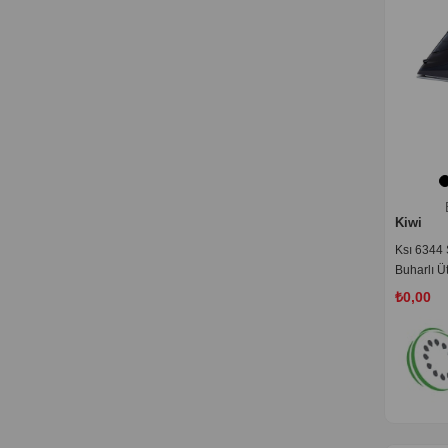
Kiwi
Ksı 6344 
Buharlı Ü
₺0,00