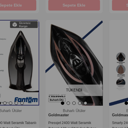
Sepete Ekle
Sepete Ekle
‹
›
‹
›
Ücretsiz
Kargo
TÜKENDI
Buharlı Ütüler
Buharlı Ütüler
B
Goldmaster
Goldmas
0 Watt Seramik Tabanlı
Pressjet 2400 Watt Seramik
Smarty 24