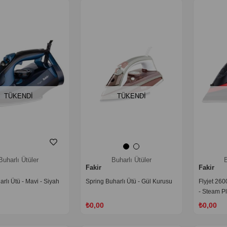
TÜKENDI
TÜKENDI
Buharlı Ütüler
Buharlı Ütüler
B
Fakir
Fakir
arlı Ütü - Mavi - Siyah
Spring Buharlı Ütü - Gül Kurusu
Flyjet 260
- Steam Pl
Seramik T
₺0,00
₺0,00