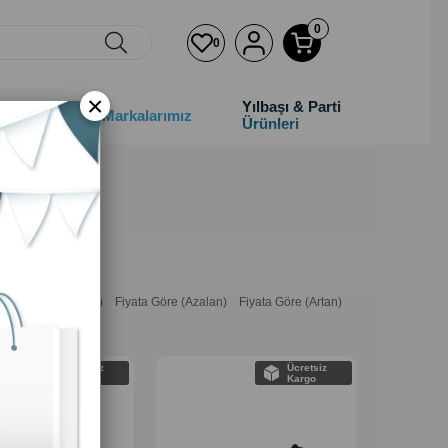
0
0
×
Yılbaşı & Parti
&Çocuk
Markalarımız
Ürünleri
n Adına Göre (A>Z)
Fiyata Göre (Azalan)
Fiyata Göre (Artan)
‹
›
‹
›
Ücretsiz
Ücretsiz
Kargo
Kargo