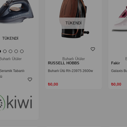
TÜKENDI
TÜKENDI
Buharlı Ütüler
Buharlı Ütüler
B
RUSSELL HOBBS
Fakir
Seramik Tabanlı
Buharlı Ütü Rh-23975 2600w
Galaxis Bu
tü
₺0,00
₺0,00
‹
›