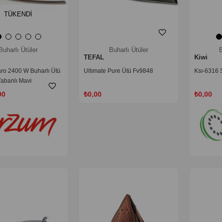
TÜKENDI
Buharlı Ütüler
Buharlı Ütüler
B
TEFAL
Kiwi
ro 2400 W Buharlı Ütü
Ultımate Pure Ütü Fv9848
Ksı-6316 
abanlı Mavi
00
₺0,00
₺0,00
‹
›