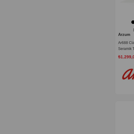
Dambıllar Ve Ağırlık Plakaları
El Yayı
Masa Tenisi Seti
Step
Badminton Seti
Kürek
Arzum
Led Işık
Yemek Takımı
Ar688 Cla
Türk Kahve Makinesi
Seramik T
Elektronik Çeyiz Seti
₺1.299,
Rondolar
Çeyiz Seti
718
Mikrodalga Fırın
Su Isıtıcı & Kettle
Kamp Lambası
Elektrikli Süpürge Aksesuarları
Dikey Süpürgeler
Trambolin
Oyuncak Kamyon Ve İş Makinesi