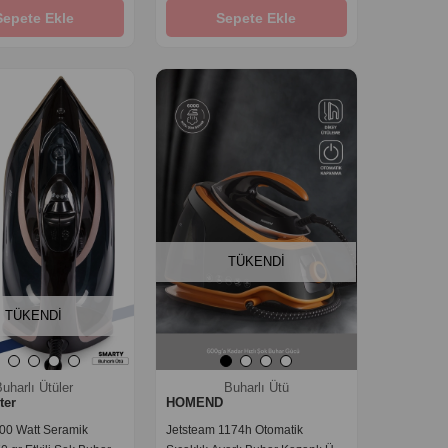
Sepete Ekle
Sepete Ekle
‹
›
‹
›
TÜKENDI
TÜKENDI
uharlı Ütüler
Buharlı Ütü
ter
HOMEND
00 Watt Seramik
Jetsteam 1174h Otomatik