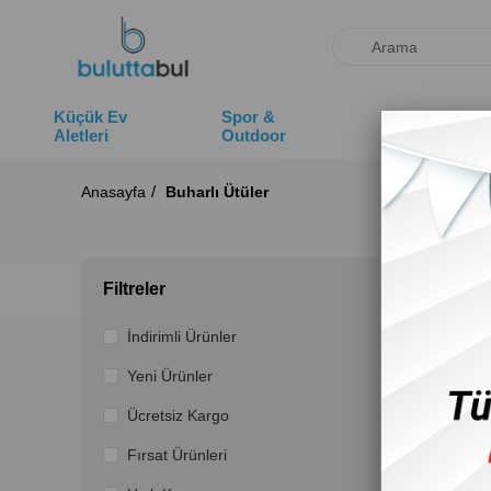
Küçük Ev
Spor &
Deniz
Aletleri
Outdoor
Ürünleri
Anasayfa
Buharlı Ütüler
Buhar
Filtreler
2
İndirimli Ürünler
Yeni Ürünler
Ücretsiz Kargo
Fırsat Ürünleri