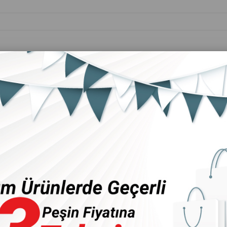
Kişisel Bakım
Ev &
Anne&Bebek
Ürünleri
Mobilya
lı Ütüler
Stoktakiler
Ürün Adına Göre (Z<A)
Ürü
7 Ürün
‹
›
‹
›