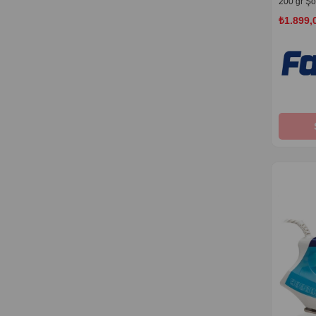
200 gr Şo
Çay Makinesi
Toz Torbasız Süpürgeler
₺1.899,
Waldern
Meyve Sıkacakları
Pilates Minder Ve Mat
Ağırlık Eldiveni Kemer
Yılbaşı Ağacı
Voleybol Topları
Futbol Topları
Baseketbol Topları
Pilates Yoga Matı
Yılbaşı Ağacı Süsü
Boks Torbası
Boks Eldiveni
Dart Seti
Barfiks Ve Şınav Barları
Voleybol Dizlik
Foam Roller
El Ayak Ağırlıkları
Egzersiz Aletleri
Bosu Topu
Hentbol Topları
Direnç Lastiği
Pilates Çemberi
Pilates Topu
Atlama İpi