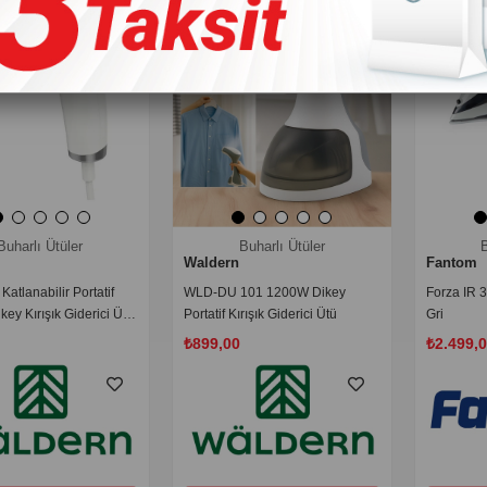
Buharlı Ütüler
Buharlı Ütüler
B
Waldern
Fantom
atlanabilir Portatif
WLD-DU 101 1200W Dikey
Forza IR 3
key Kırışık Giderici Ütü
Portatif Kırışık Giderici Ütü
Gri
₺899,00
₺2.499,