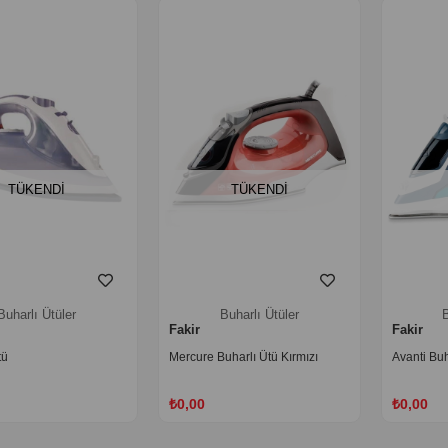
TÜKENDI
TÜKENDI
Buharlı Ütüler
Buharlı Ütüler
B
Fakir
Fakir
tü
Mercure Buharlı Ütü Kırmızı
Avanti Buh
₺0,00
₺0,00