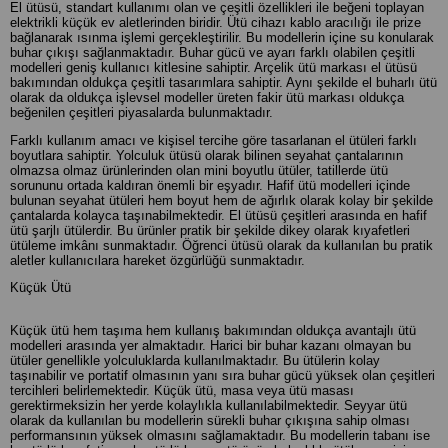
El ütüsü, standart kullanımı olan ve çeşitli özellikleri ile beğeni toplayan
elektrikli küçük ev aletlerinden biridir. Ütü cihazı kablo aracılığı ile prize
bağlanarak ısınma işlemi gerçekleştirilir. Bu modellerin içine su konularak
buhar çıkışı sağlanmaktadır. Buhar gücü ve ayarı farklı olabilen çeşitli
modelleri geniş kullanıcı kitlesine sahiptir. Arçelik ütü markası el ütüsü
bakımından oldukça çeşitli tasarımlara sahiptir. Aynı şekilde el buharlı ütü
olarak da oldukça işlevsel modeller üreten fakir ütü markası oldukça
beğenilen çeşitleri piyasalarda bulunmaktadır.
Farklı kullanım amacı ve kişisel tercihe göre tasarlanan el ütüleri farklı
boyutlara sahiptir. Yolculuk ütüsü olarak bilinen seyahat çantalarının
olmazsa olmaz ürünlerinden olan mini boyutlu ütüler, tatillerde ütü
sorununu ortada kaldıran önemli bir eşyadır. Hafif ütü modelleri içinde
bulunan seyahat ütüleri hem boyut hem de ağırlık olarak kolay bir şekilde
çantalarda kolayca taşınabilmektedir. El ütüsü çeşitleri arasında en hafif
ütü şarjlı ütülerdir. Bu ürünler pratik bir şekilde dikey olarak kıyafetleri
ütüleme imkânı sunmaktadır. Öğrenci ütüsü olarak da kullanılan bu pratik
aletler kullanıcılara hareket özgürlüğü sunmaktadır.
Küçük Ütü
Küçük ütü hem taşıma hem kullanış bakımından oldukça avantajlı ütü
modelleri arasında yer almaktadır. Harici bir buhar kazanı olmayan bu
ütüler genellikle yolculuklarda kullanılmaktadır. Bu ütülerin kolay
taşınabilir ve portatif olmasının yanı sıra buhar gücü yüksek olan çeşitleri
tercihleri belirlemektedir. Küçük ütü, masa veya ütü masası
gerektirmeksizin her yerde kolaylıkla kullanılabilmektedir. Seyyar ütü
olarak da kullanılan bu modellerin sürekli buhar çıkışına sahip olması
performansının yüksek olmasını sağlamaktadır. Bu modellerin tabanı ise