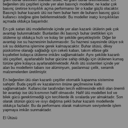
beğenilen ütü çeşitleri içinde yer alan basınçlı modeller, ne kadar çok
basınç üretirse kırışıklık açma performansı bir o kadar güçlü olacaktır.
Basınçlı buhar kazanlı ütü ise hem buhar hem de buharın basınç gücü
kullanıcı isteğine göre belirlenmektedir. Bu modeller inatçı kırışıklıkları
açmada oldukça başarılıdır.
En çok satan ütü modellerinde içinde yer alan kazanlı ütülerin pek çok
avantajı bulunmaktadır. Bunlardan ilki basınçlı buhar ürettikleri için
ütüleme işi oldukça hızlı ve kolay bir şekilde gerçekleştirilir. Diğer bir
avantajı ise su haznesinin bulunmasıdır. Su haznesi sayesinde ütüye sık
sık su doldurma işlemine gerek kalmayacaktır. Buhar ütüsü, dikey
püskürtme olanağı sağladığı için ceketi kaban, takım elbise gibi
kıyafetleri kolayca ütüleme imkânı sağlamaktadır. Aynı şekilde kazanlı
ütü çeşitleri, ayarlanabilir buhar gücüne sahip olduğu için ütülenen kumaş
türüne göre kolayca ayarlanabilmektedir. Akıllı ütü sistemleri içinde yer
alan bu modellerin tabanı ise alüminyum, paslanmaz çelik, seramik
malzemelerden üretilmiştir.
En beğenilen ütü olan kazanlı çeşitler otomatik kapanma sistemine
sahiptir. Buda çeşitli ev kazalarının önüne geçilmesine katkı
sağlamaktadır. Kullanıcılar tarafından tercih edilmesinde etkili olan önemli
bir avantajı ise ütü kısmının hafif olmasıdır. Hafif ütü modelleri kol ve
bilek gücü gerektirmediği için tercihlerde ilk sıralarda yer almaktadır. Son
olarak ütünün gücü ve ısıyı dağıtma şekli buhar kazanlı modellerde
oldukça fazladır. Bu da performans olarak maksimum seviyelerde işlem
yapmaya imkân sunmaktadır.
El Ütüsü