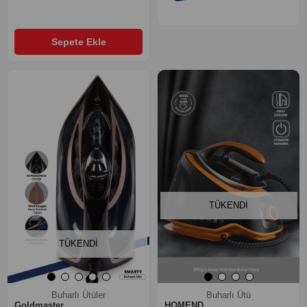
Sepete Ekle
‹
›
‹
›
TÜKENDI
TÜKENDI
Buharlı Ütüler
Buharlı Ütü
Goldmaster
HOMEND