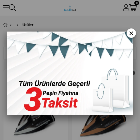
0
Ütüler
×
Ütüler
Sıralama
Filtreleme
‹
›
‹
›
Ücretsiz Kargo
Ücretsiz Kargo