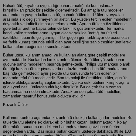
Buharlı ütü, kıyafete uyguladığı buhar aracılığı ile kumaşlardaki
kırışıklıkları pratik bir şekilde gidermektedir. Bu amaçla ütü modelleri
arasında en yaygın kullanılan tür, buharlı ütülerdir. Ütüler ev eşyaları
arasında sık değiştirilmeyen bir alettir. Bu yüzden tercih edilen modellerin
dayanıklı ve kaliteli olması gerekmektedir. Ayrıca ütülerin özelliklerine
göre buhar üretme kapasiteleri de farklılık göstermektedir. Her marka
kendi kalite standartlarına uygun olacak şekilde ürettiği bu ütüleri
özellikleri itibari ile geliştirmiştir. Her geçen gün farklı ayar derecesi olan
ve farklı kumaş türünde etkili olan ayar özelliğine sahip çeşitler üretilerek
kullanıcıların beğenisine sunulmaktadır.
Buhar ütüsü kullanım amacı ve kullanılan alana göre çeşitli modellere
ayrılmaktadır. Bunlardan biri kazanlı ütülerdir. Bu ütüler yüksek buhar
gücüne sahip modellerin başında gelmektedir. Philips ütü markası olarak
ürettiği kazanlı ütüler piyasalarda en fazla tercih edilen ütü markalarının
başında gelmektedir. aynı şekilde ütü konusunda tercih edilen bir
markada tefal ütü modelleridir. Son teknoloji ile ürettikleri ütüler, günlük
işlerde oldukça avantaj sağlamaktadır. Çünkü eski ütülerin kırışık açma
gücü yeni nesil ütülerden oldukça düşüktür. Bu da çok fazla zaman
harcanmasına neden olmaktadır. Ancak en son çıkan ütü modelleri,
zamandan tasarruf konusunda oldukça etkilidir.
Kazanlı Ütüler
Kullanıcı konforu açısından kazanlı ütü oldukça kullanışlı bir modeldir. Bu
ütülerde ütü aletine ek olarak ek bir buhar kazanı bulunmaktadır. Kolay
ütü imkânı sunan bu modellerin basınçlı ve basınçsız buhar üreten
seçenekleri vardır. Basınçsız buhar kazanlı ütülerde dakikada 80 ile 108
gram buhar üretirken standart ütüler, 40 gram buhar üretmektedir. En