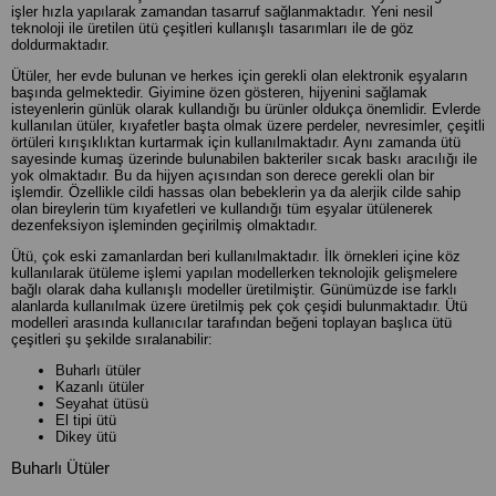
işler hızla yapılarak zamandan tasarruf sağlanmaktadır. Yeni nesil
teknoloji ile üretilen ütü çeşitleri kullanışlı tasarımları ile de göz
doldurmaktadır.
Ütüler, her evde bulunan ve herkes için gerekli olan elektronik eşyaların
başında gelmektedir. Giyimine özen gösteren, hijyenini sağlamak
isteyenlerin günlük olarak kullandığı bu ürünler oldukça önemlidir. Evlerde
kullanılan ütüler, kıyafetler başta olmak üzere perdeler, nevresimler, çeşitli
örtüleri kırışıklıktan kurtarmak için kullanılmaktadır. Aynı zamanda ütü
sayesinde kumaş üzerinde bulunabilen bakteriler sıcak baskı aracılığı ile
yok olmaktadır. Bu da hijyen açısından son derece gerekli olan bir
işlemdir. Özellikle cildi hassas olan bebeklerin ya da alerjik cilde sahip
olan bireylerin tüm kıyafetleri ve kullandığı tüm eşyalar ütülenerek
dezenfeksiyon işleminden geçirilmiş olmaktadır.
Ütü, çok eski zamanlardan beri kullanılmaktadır. İlk örnekleri içine köz
kullanılarak ütüleme işlemi yapılan modellerken teknolojik gelişmelere
bağlı olarak daha kullanışlı modeller üretilmiştir. Günümüzde ise farklı
alanlarda kullanılmak üzere üretilmiş pek çok çeşidi bulunmaktadır. Ütü
modelleri arasında kullanıcılar tarafından beğeni toplayan başlıca ütü
çeşitleri şu şekilde sıralanabilir:
Buharlı ütüler
Kazanlı ütüler
Seyahat ütüsü
El tipi ütü
Dikey ütü
Buharlı Ütüler