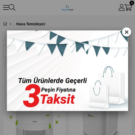
0
Hava Temizleyici
×
Hava Temizleyici
Sıralama
Filtreleme
‹
›
‹
›