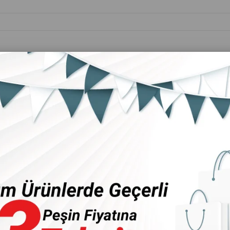
Kişisel Bakım
Ev &
Anne&Bebek
Ürünleri
Mobilya