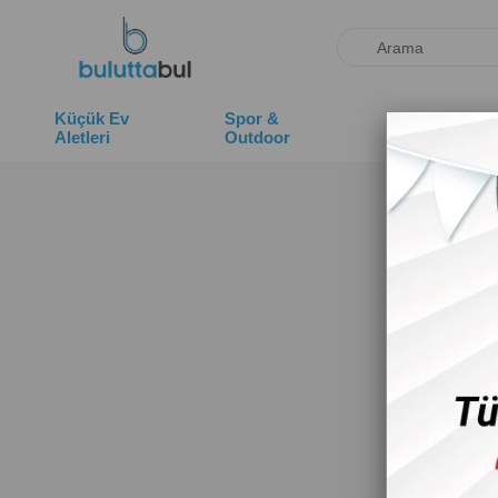
Küçük Ev
Spor &
Deniz
Aletleri
Outdoor
Ürünleri