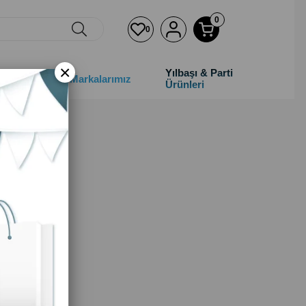
0
0
×
Yılbaşı & Parti
&Çocuk
Markalarımız
Ürünleri