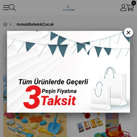
0
Anne&Bebek&Çocuk
×
Anne&Bebek&Çocuk
Sıralama
Filtreleme
‹
›
‹
›