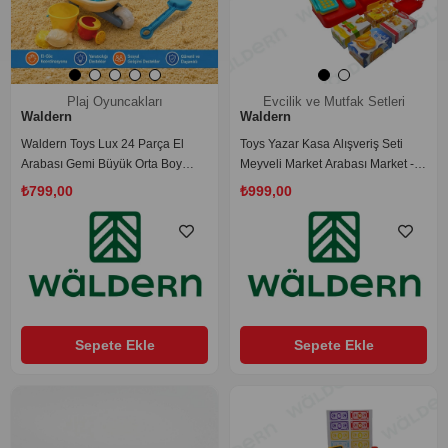
Plaj Oyuncakları
Evcilik ve Mutfak Setleri
Waldern
Waldern
Waldern Toys Lux 24 Parça El
Toys Yazar Kasa Alışveriş Seti
Arabası Gemi Büyük Orta Boy
Meyveli Market Arabası Market -
Kova Kürek Takımı Plaj Kum Oyun
Pazar Evcilik Oyun Seti
₺799,00
₺999,00
Seti
Sepete Ekle
Sepete Ekle
‹
›
‹
›