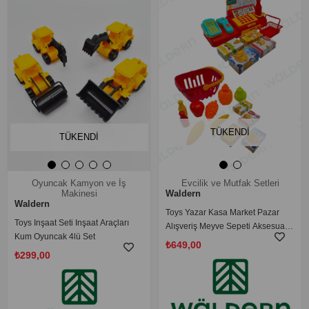
TÜKENDI
TÜKENDI
Oyuncak Kamyon ve İş
Evcilik ve Mutfak Setleri
Makinesi
Waldern
Waldern
Toys Yazar Kasa Market Pazar
Toys Inşaat Seti Inşaat Araçları
Alışveriş Meyve Sepeti Aksesuarlı
Kum Oyuncak 4lü Set
Evcilik Oyun Seti
₺649,00
₺299,00