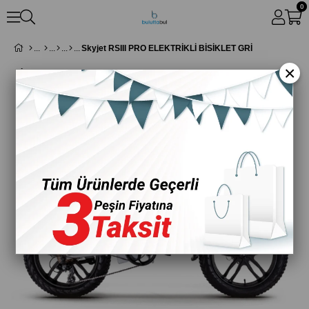
0
Skyjet RSIII PRO ELEKTRİKLİ BİSİKLET GRİ
×