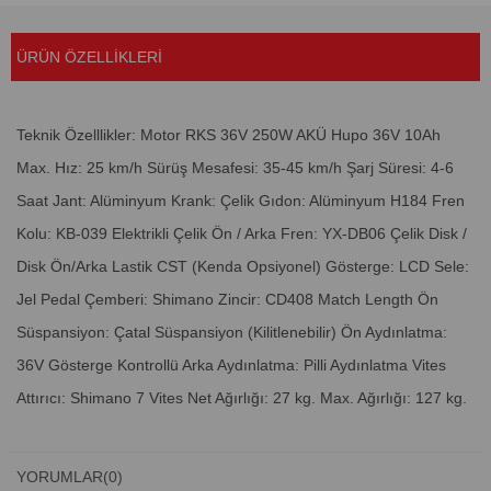
ÜRÜN ÖZELLIKLERI
Teknik Özelllikler: Motor RKS 36V 250W AKÜ Hupo 36V 10Ah
Max. Hız: 25 km/h Sürüş Mesafesi: 35-45 km/h Şarj Süresi: 4-6
Saat Jant: Alüminyum Krank: Çelik Gıdon: Alüminyum H184 Fren
Kolu: KB-039 Elektrikli Çelik Ön / Arka Fren: YX-DB06 Çelik Disk /
Disk Ön/Arka Lastik CST (Kenda Opsiyonel) Gösterge: LCD Sele:
Jel Pedal Çemberi: Shimano Zincir: CD408 Match Length Ön
Süspansiyon: Çatal Süspansiyon (Kilitlenebilir) Ön Aydınlatma:
36V Gösterge Kontrollü Arka Aydınlatma: Pilli Aydınlatma Vites
Attırıcı: Shimano 7 Vites Net Ağırlığı: 27 kg. Max. Ağırlığı: 127 kg.
YORUMLAR
(0)