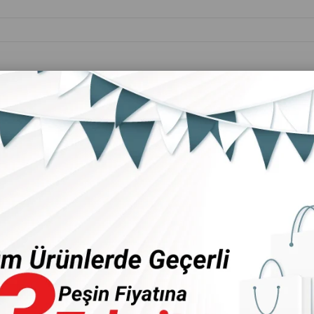
Kişisel Bakım
Ev &
Anne&Bebek
Ürünleri
Mobilya
r
Bestmix Hazneli 1500w 4 Bıçaklı Paslanmaz Çubuk El Blender 
Bestmix Hazneli 1500w 4 Bıça
Seti Gm-7272
Ürün stoklar