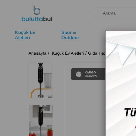
Küçük Ev
Spor &
Deniz
Aletleri
Outdoor
Ürünleri
Anasayfa
Küçük Ev Aletleri
Gıda Hazırlama
Blende
KARGO
BEDAVA