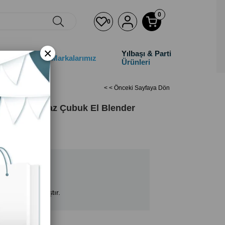
0
0
×
Yılbaşı & Parti
&Çocuk
Markalarımız
Ürünleri
Seti Gm-7272
< < Önceki Sayfaya Dön
klı Paslanmaz Çubuk El Blender
ımızda kalmamıştır.