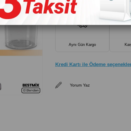
₺1.419,00
₺473,00
`den başla
Aynı Gün Kargo
Kar
Kredi Kartı ile Ödeme seçenekler
Yorum Yaz