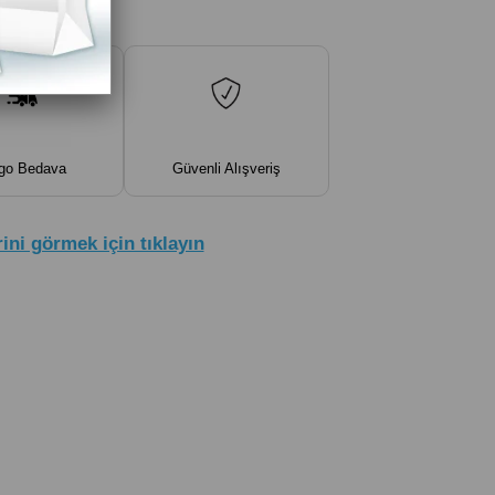
yan taksitlerle
go Bedava
Güvenli Alışveriş
ini görmek için tıklayın